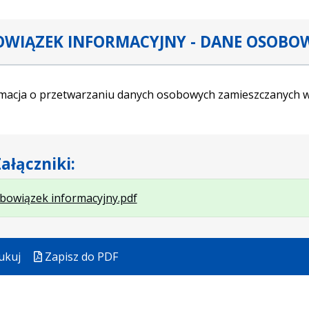
WIĄZEK INFORMACYJNY - DANE OSOBO
macja o przetwarzaniu danych osobowych zamieszczanych w
ałączniki:
.
.
.
bowiązek informacyjny.pdf
Plik
Rozmiar
Otwiera
w
pliku:
się
formacie:
417
w
ukuj
Zapisz do PDF
pdf
kB
nowej
karcie.