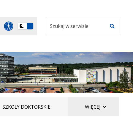
Szukaj
Panel dostosowania ułatwi
Przełącz
w
Szukaj
na
serwisie
wersję
ciemną
ELEMENTÓW
SZKOŁY DOKTORSKIE
WIĘCEJ