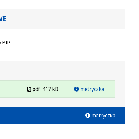
WE
 BIP
Plik
pdf
417 kB
metryczka
w
formacie
metryczka