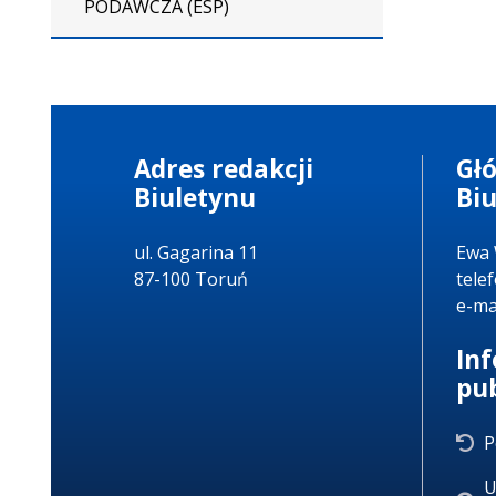
PODAWCZA (ESP)
Adres redakcji
Gł
Biuletynu
Bi
ul. Gagarina 11
Ewa 
87-100 Toruń
tele
e-ma
In
pu
P
U