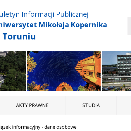
Przejdź do treści
Przejdź do mapy
Przejdź do
uletyn Informacji Publicznej
głównego menu
serwisu
niwersytet Mikołaja Kopernika
 Toruniu
AKTY PRAWNE
STUDIA
ązek informacyjny - dane osobowe