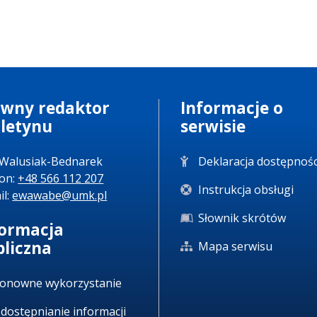
ówny redaktor
Informacje o
uletynu
serwisie
Walusiak-Bednarek
Deklaracja dostępnośc
fon:
+48 566 112 207
Instrukcja obsługi
il:
ewawabe@umk.pl
Słownik skrótów
formacja
bliczna
Mapa serwisu
onowne wykorzystanie
dostępnianie informacji