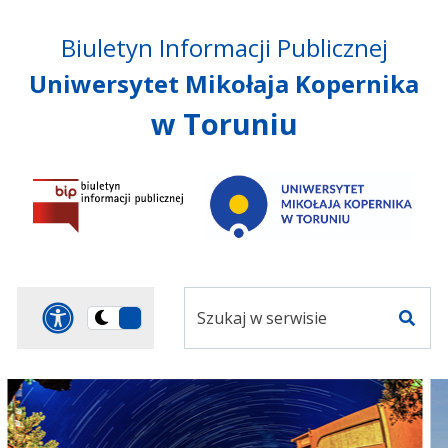
Przejdź do treści
Przejdź do mapy
Przejdź do
Biuletyn Informacji Publicznej
głównego menu
serwisu
Uniwersytet Mikołaja Kopernika
w Toruniu
Szukaj
Panel dostosowania ułat
Przełącz
w
Szuka
na
serwisie
wersję
ciemną