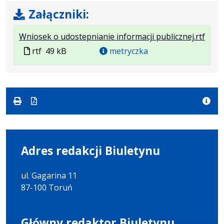
Załączniki:
.
.
Wniosek o udostepnianie informacji publicznej.rtf
Plik
Rozm
Plik
rtf
49 kB
metryczka
w
pliku
w
forma
49
formacie
rtf
kB
Adres redakcji Biuletynu
ul. Gagarina 11
87-100 Toruń
Główny redaktor Biuletynu