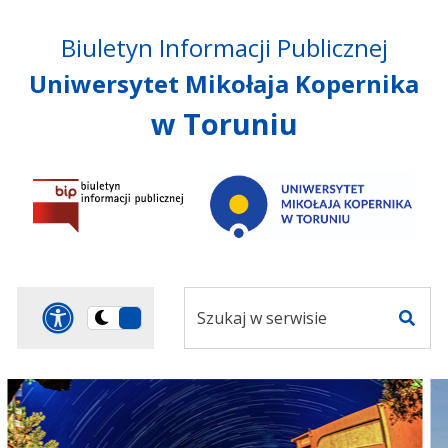
Przejdź do treści
Przejdź do mapy
Przejdź do
Biuletyn Informacji Publicznej
głównego menu
serwisu
Uniwersytet Mikołaja Kopernika
w Toruniu
Szukaj
Panel dostosowania ułat
Przełącz
w
Szuka
na
serwisie
wersję
ciemną