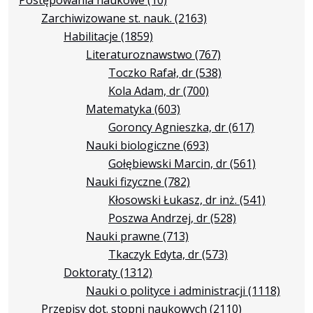
Zarchiwizowane st. nauk.
(2163)
Habilitacje
(1859)
Literaturoznawstwo
(767)
Toczko Rafał, dr
(538)
Kola Adam, dr
(700)
Matematyka
(603)
Goroncy Agnieszka, dr
(617)
Nauki biologiczne
(693)
Gołębiewski Marcin, dr
(561)
Nauki fizyczne
(782)
Kłosowski Łukasz, dr inż.
(541)
Poszwa Andrzej, dr
(528)
Nauki prawne
(713)
Tkaczyk Edyta, dr
(573)
Doktoraty
(1312)
Nauki o polityce i administracji
(1118)
Przepisy dot. stopni naukowych
(2110)