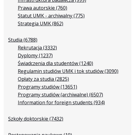
Prawa autorskie
(760)
Statut UMK - archiwalny
(775)
Strategia UMK
(862)
Studia
(6788)
Rekrutacja
(3332)
Dyplomy
(1237)
Świadczenia dla studentów
(1240)
Regulamin studiów UMK i tok studiów
(3090)
Opłaty za studia
(2825)
Programy studiów
(13651)
Programy studiów (archiwalne)
(6507)
Information for foreign students
(934)
Szkoły doktorskie
(7432)
Postępowania naukowe
(10)