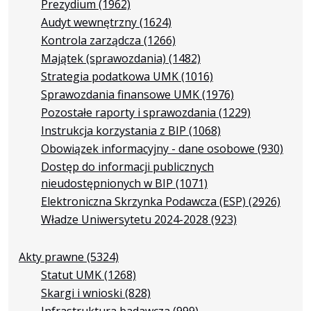
Prezydium
(1962)
Audyt wewnętrzny
(1624)
Kontrola zarządcza
(1266)
Majątek (sprawozdania)
(1482)
Strategia podatkowa UMK
(1016)
Sprawozdania finansowe UMK
(1976)
Pozostałe raporty i sprawozdania
(1229)
Instrukcja korzystania z BIP
(1068)
Obowiązek informacyjny - dane osobowe
(930)
Dostęp do informacji publicznych
nieudostępnionych w BIP
(1071)
Elektroniczna Skrzynka Podawcza (ESP)
(2926)
Władze Uniwersytetu 2024-2028
(923)
Akty prawne
(5324)
Statut UMK
(1268)
Skargi i wnioski
(828)
Infrastruktura badawcza
(999)