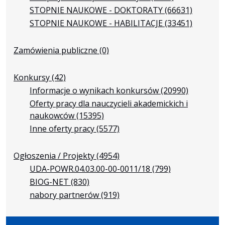
STOPNIE NAUKOWE - DOKTORATY
(66631)
STOPNIE NAUKOWE - HABILITACJE
(33451)
Zamówienia publiczne
(0)
Konkursy
(42)
Informacje o wynikach konkursów
(20990)
Oferty pracy dla nauczycieli akademickich i
naukowców
(15395)
Inne oferty pracy
(5577)
Ogłoszenia / Projekty
(4954)
UDA-POWR.04.03.00-00-0011/18
(799)
BIOG-NET
(830)
nabory partnerów
(919)