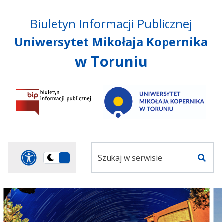
Przejdź do treści
Przejdź do mapy
Przejdź do
Biuletyn Informacji Publicznej
głównego menu
serwisu
Uniwersytet Mikołaja Kopernika
w Toruniu
Szukaj
Panel dostosowania ułat
Przełącz
w
Szuka
na
serwisie
wersję
ciemną