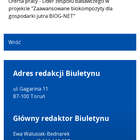
Oferta pracy - Lider zespołu badawczego w
projekcie "Zaawansowane biokompozyty dla
gospodarki jutra BIOG-NET"
Wróć
Adres redakcji Biuletynu
ul. Gagarina 11
87-100 Toruń
Główny redaktor Biuletynu
Ewa Walusiak-Bednarek