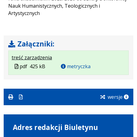
Nauk Humanistycznych, Teologicznych i
Artystycznych
Załączniki:
.
.
.
treść zarządzenia
Plik
Rozmiar
Otwiera
Plik
pdf
425 kB
metryczka
w
pliku:
się
w
formacie:
425
w
formacie
pdf
kB
nowej
karcie.
wersje
Adres redakcji Biuletynu