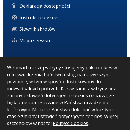
Deklaracja dostępności
Instrukcja obsługi
Słownik skrótów
Mapa serwisu
Statystyka i dane osobowe
W ramach naszej witryny stosujemy pliki cookies w
celu świadczenia Państwu usług na najwyższym
Statystyki oglądalności
poziomie, w tym w sposób dostosowany do
Ostatnio dodane
indywidualnych potrzeb. Korzystanie z witryny bez
zmiany ustawień dotyczących cookies oznacza, że
Polityka prywatności
będą one zamieszczane w Państwa urządzeniu
końcowym. Możecie Państwo dokonać w każdym
czasie zmiany ustawień dotyczących cookies. Więcej
Wersja systemu: 5.7.0 [14]
szczegółów w naszej
Polityce Cookies
.