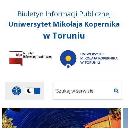
Przejdź do treści
Przejdź do mapy
Przejdź do
Biuletyn Informacji Publicznej
głównego menu
serwisu
Uniwersytet Mikołaja Kopernika
w Toruniu
Szukaj
Panel dostosowania ułat
Przełącz
w
Szuka
na
serwisie
wersję
ciemną